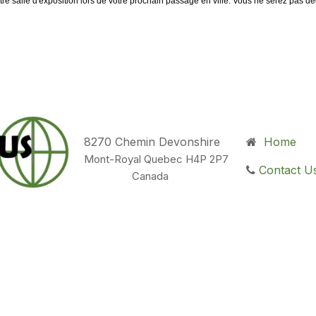
tre salle d'exposition lors de votre prochain passage en ville. Vous ne serez pas dé
8270 Chemin Devonshire
Home
Mont-Royal Quebec H4P 2P7
Contact 
Canada