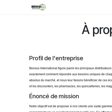
Skip to Content
Home
Contact us
Events
À pro
Profil de l'entreprise
Bensus International figure parmi les principaux distribute
exactement comment répondre aux besoins uniques de chaque c
absolus du marché, et nous leur faisons bénéficier de ces é
et les discounters, les pharmacies, les quincailleries, les ma
Énoncé de mission
Notre objectif est de proposer à nos clients une vaste gamme 