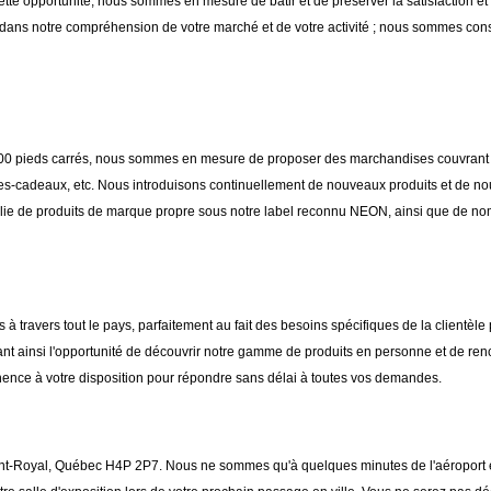
tte opportunité, nous sommes en mesure de bâtir et de préserver la satisfaction et l
e dans notre compréhension de votre marché et de votre activité ; nous sommes cons
000 pieds carrés, nous sommes en mesure de proposer des marchandises couvrant un
ticles-cadeaux, etc. Nous introduisons continuellement de nouveaux produits et de no
lie de produits de marque propre sous notre label reconnu NEON, ainsi que de n
travers tout le pays, parfaitement au fait des besoins spécifiques de la clientèl
nt ainsi l'opportunité de découvrir notre gamme de produits en personne et de renco
ence à votre disposition pour répondre sans délai à toutes vos demandes.
nt-Royal, Québec H4P 2P7. Nous ne sommes qu'à quelques minutes de l'aéroport et 